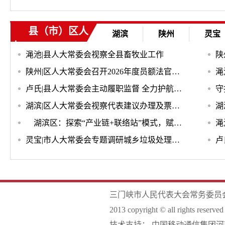
县（市）区人
湖滨
陕州
灵宝
大
渑池|县人大常委会视察全县畜牧业工作
陕州|区人大常委会召开2026年度员额法官、员额检察官履职评议动员会
卢氏|县人大常委会主动履职监督 全力护航县域源网荷储一体化能源体系建设
湖滨|区人大常委会视察代表建议办理及票决制民生实事项目实施情况
湖滨区：探索“产业链+联络站”模式，赋能区域经济社会高质量发展
灵宝|市人大常委会专题调研城乡垃圾处理工作
三门峡市人民代表大会常务委员
2013 copyright © all rights re
技术支持：
中国移动通信集团河