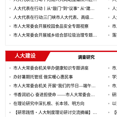
人大代表在行动丨从“敲门”到“议事” 从“建议”到“落地”——人大代表张菊红的基层治理答卷
人大代表在行动|三门峡市人大代表、高级农艺师王菁：脚下有泥 心中有民
市人大常委会开展校园食品安全专题视察
市人大常委会开展城乡结合部垃圾治理专题调研
人大建设
调查研究
市人大常委会机关举办健康知识专题讲座
办好暑期托管班 做实暖心惠民事
市人大常委会机关 开展“我们的节日—端午节”主题系列活动
书香润初心 奋进担使命 ——市人大常委会机关读书分享会圆满举办
研
在理论研究中深扎根、长本领、明方向
【研思践悟・人大制度理论研讨交流摘编】岳现周：把手举起来 把头埋下去